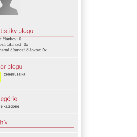
tistiky blogu
t článkov: 0
ová čítanosť: 0x
merná čítanosť článkov: 0x
or blogu
zelenrusalka
egórie
e kategórie
hív