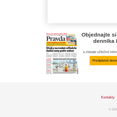
Objednajte si
denníka 
a získajte užitočné inf
Predplatné denn
Kontakty
© OUR