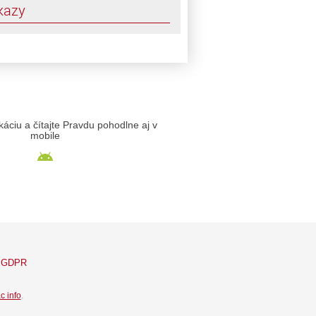
kazy
likáciu a čítajte Pravdu pohodlne aj v
mobile
GDPR
c info
.