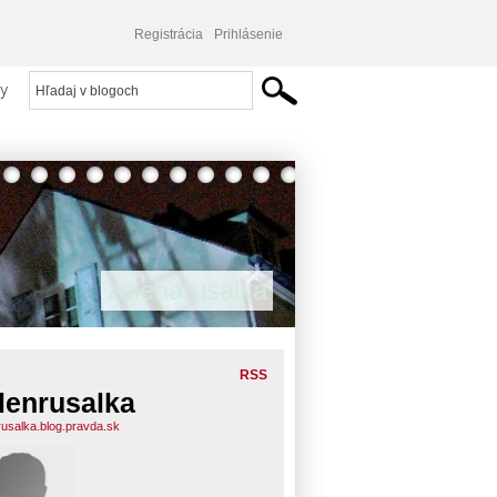
Registrácia
Prihlásenie
y
zelenarusalka
RSS
lenrusalka
rusalka.blog.pravda.sk