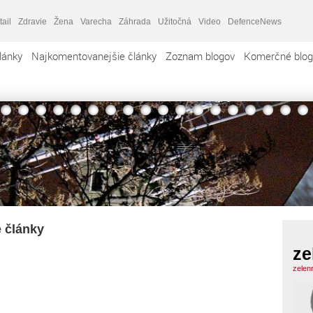
tail
Zdravie
Žena
Varecha
Záhrada
Užitočná
Video
DefenceNews
lánky
Najkomentovanejšie články
Zoznam blogov
Komerčné blog
e články
ze
zelen