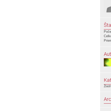
Šta
Poče
Celk
Prie
Aut
Kat
Žiadn
Arc