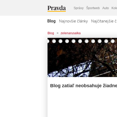
Správy
Športweb
Auto
Kok
Blog
Najnovšie články
Najčítanejšie č
Blog
>
zelenarusalka
Blog zatiaľ neobsahuje žiadn